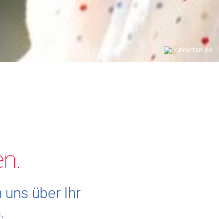
kinderfan.de
en.
 uns über Ihr
.